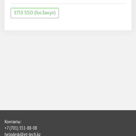
ЕПЗ SSO (ГосЗакуп)
Контакты:
+7 (701) 351-88-08
helpdesk@et-tech.kz