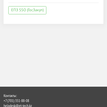
ЕПЗ SSO (ГосЗакуп)
Контакты:
+7 (701) 351-88-08
helpdesk@et-tech.kz