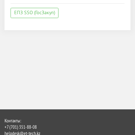
ЕПЗ SSO (ГосЗакуп)
Контакты:
+7 (701) 351-88-08
helpdesk@et-tech.kz