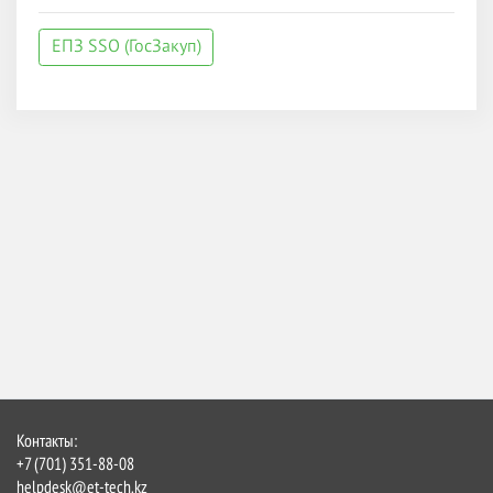
ЕПЗ SSO (ГосЗакуп)
Контакты:
+7 (701) 351-88-08
helpdesk@et-tech.kz