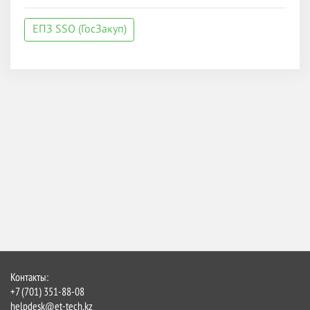
ЕПЗ SSO (ГосЗакуп)
Контакты:
+7 (701) 351-88-08
helpdesk@et-tech.kz