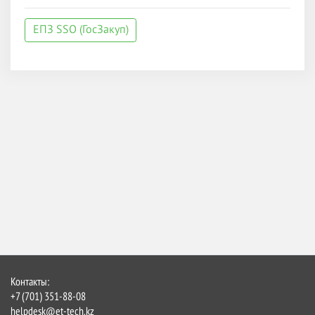
ЕПЗ SSO (ГосЗакуп)
Контакты:
+7 (701) 351-88-08
helpdesk@et-tech.kz