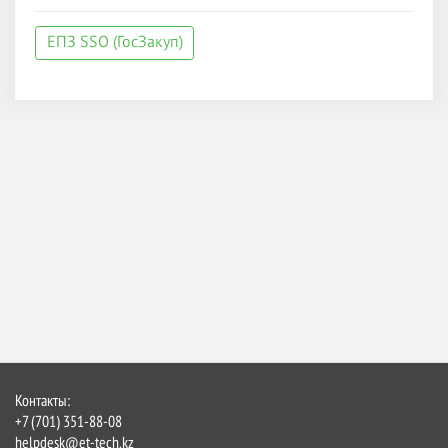
ЕПЗ SSO (ГосЗакуп)
Контакты:
+7 (701) 351-88-08
helpdesk@et-tech.kz