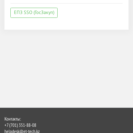
ЕПЗ SSO (ГосЗакуп)
Контакты:
+7 (701) 351-88-08
helpdesk@et-tech.kz