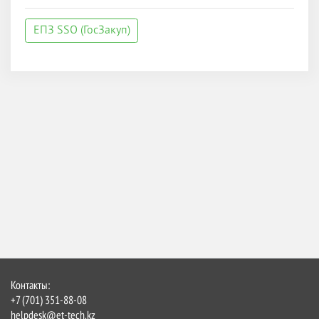
ЕПЗ SSO (ГосЗакуп)
Контакты:
+7 (701) 351-88-08
helpdesk@et-tech.kz