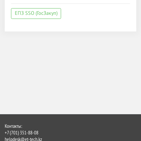
ЕПЗ SSO (ГосЗакуп)
Контакты:
+7 (701) 351-88-08
helpdesk@et-tech.kz