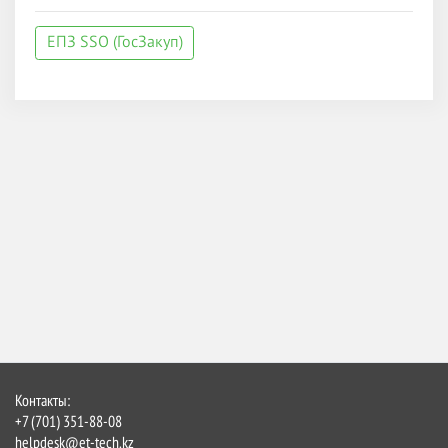
ЕПЗ SSO (ГосЗакуп)
Контакты:
+7 (701) 351-88-08
helpdesk@et-tech.kz