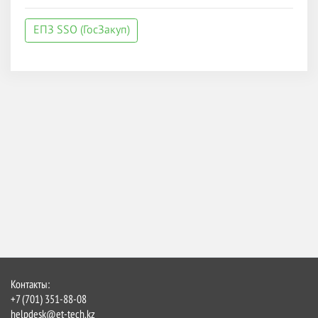
ЕПЗ SSO (ГосЗакуп)
Контакты:
+7 (701) 351-88-08
helpdesk@et-tech.kz