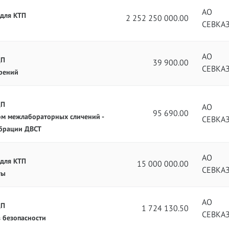
АО
 для КТП
2 252 250 000.00
СЕВКА
АО
ЦП
39 900.00
СЕВКА
рений
ЦП
АО
95 690.00
ом межлабораторных сличений -
СЕВКА
ибрации ДВСТ
АО
 для КТП
15 000 000.00
СЕВКА
ты
АО
ЦП
1 724 130.50
СЕВКА
в безопасности