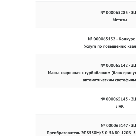
№ 000065283 - З
Метизы
№ 000065152 - Конкурс
Услуги по повышению ква
№ 000065142 - З
Маска сварочная с турбоблоком (блок прину
автоматическим светофиль
№ 000065143 - З
ЛАК
№ 000065147 - З
Преобразователь ЭП8530М/5 0-5А 80-120В -