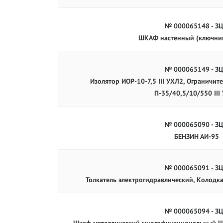
№ 000065148 - З
ШКАФ настенный (ключни
№ 000065149 - З
Изолятор ИОР-10-7,5 III УХЛ2, Ограничи
П-35/40,5/10/550 III
№ 000065090 - З
БЕНЗИН АИ-95
№ 000065091 - З
Толкатель электрогидравлический, Колодк
№ 000065094 - З