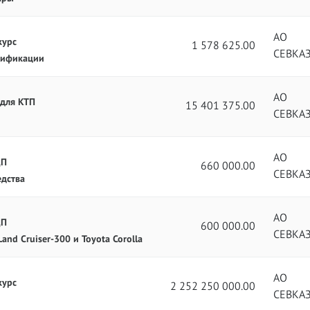
АО
курс
1 578 625.00
СЕВКА
лификации
АО
 для КТП
15 401 375.00
СЕВКА
АО
ЦП
660 000.00
СЕВКА
дства
АО
ЦП
600 000.00
СЕВКА
nd Cruiser-300 и Toyota Corolla
АО
курс
2 252 250 000.00
СЕВКА