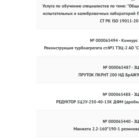
Услуга по обучению специалистов по теме: "Общ
испытательных и калибровочных лабораторий IS
СТ РК ISO 19011-20
№ 000065494 - Конкурс
Реконструкция турбоагрегата ст.№1 ТЭЦ-2 АО "С
№ 000065487 - З
ПРУТОК ПКРНТ 200 НД БрАЖ9
№ 000065488 - З
РЕДУКТОР 1Ц2У-250-40-13К ДФМ (дроби
№ 000065440 - З
Манжета 2.2-160*190-1 резинов