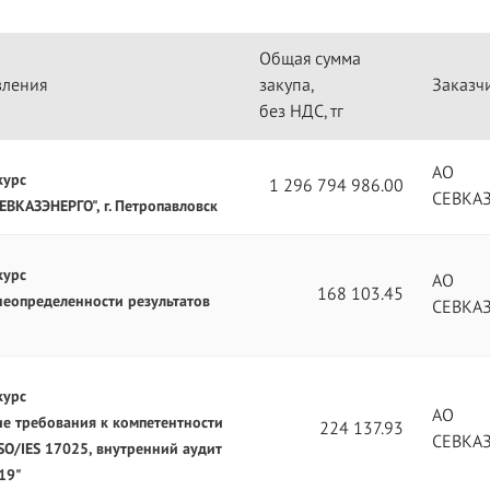
Общая сумма
вления
закупа,
Заказч
без НДС, тг
АО
курс
1 296 794 986.00
СЕВКА
ЕВКАЗЭНЕРГО", г. Петропавловск
курс
АО
168 103.45
 неопределенности результатов
СЕВКА
курс
АО
ие требования к компетентности
224 137.93
СЕВКА
O/IES 17025, внутренний аудит
19"