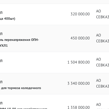
АО
ЦП
320 000.00
СЕВКА
ца 400шт)
ЦП
АО
450 000.00
тель перенапряжения ОПН-
СЕВКА
 УХЛ1
АО
ЦП
1 504 800.00
СЕВКА
АО
ЦП
3 340 000.00
СЕВКА
а для тормоза колодочного
ЦП
АО
1 358 000.00