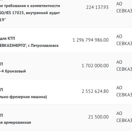
АО
ие требования к компетентности
224 137.93
СЕВКА
O/IES 17025, внутренний аудит
19"
АО
 для КТП
1 296 794 986.00
СЕВКА
ЕВКАЗЭНЕРГО", г. Петропавловск
АО
ЦП
1 702 000.00
СЕВКА
-4 бронзовый
АО
ЦП
2 552 624.80
СЕВКА
льно-фрезерная машина)
АО
ЦП
21 500.00
СЕВКА
ая армированная