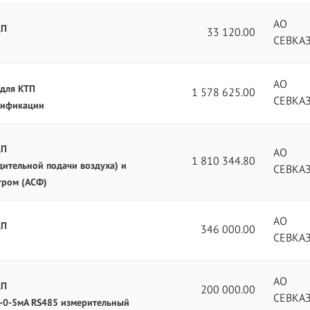
АО
ЦП
33 120.00
СЕВКА
АО
 для КТП
1 578 625.00
СЕВКА
лификации
ЦП
АО
1 810 344.80
дительной подачи воздуха) и
СЕВКА
тром (АСФ)
АО
ЦП
346 000.00
СЕВКА
АО
ЦП
200 000.00
СЕВКА
5-0-5мА RS485 измерительный