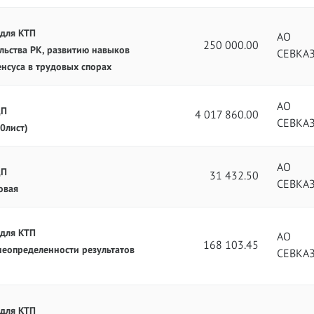
 для КТП
АО
250 000.00
ьства РК, развитию навыков
СЕВКА
нсуса в трудовых спорах
АО
ЦП
4 017 860.00
СЕВКА
0лист)
АО
ЦП
31 432.50
СЕВКА
овая
 для КТП
АО
168 103.45
 неопределенности результатов
СЕВКА
 для КТП