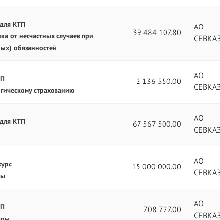
 для КТП
АО
39 484 107.80
ка от несчастных случаев при
СЕВКА
ных) обязанностей
АО
ЦП
2 136 550.00
СЕВКА
огическому страхованию
АО
 для КТП
67 567 500.00
СЕВКА
АО
курс
15 000 000.00
СЕВКА
ты
АО
ЦП
708 727.00
СЕВКА
ары